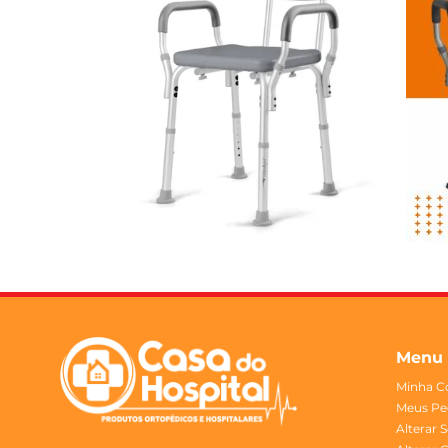
Menu
Minha C
Meus Pe
Alterar 