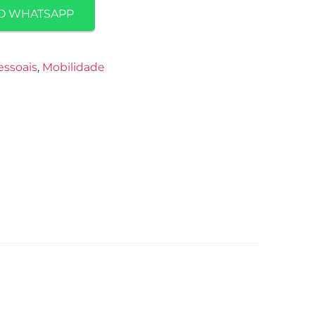
O WHATSAPP
essoais
,
Mobilidade