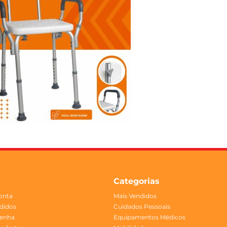
Categorias
onta
Mais Vendidos
didos
Cuidados Pessoais
Senha
Equipamentos Médicos