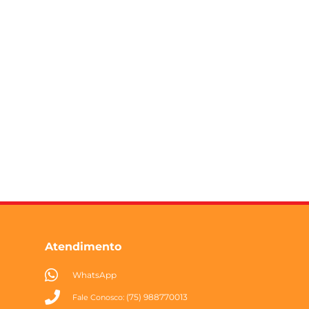
Atendimento
WhatsApp
(75) 988770013
Fale Conosco: