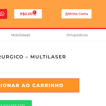
0
R$
0.00
Minha Conta
Mobilidade
Ortopédicos
RURGICO – MULTILASER
CIONAR AO CARRINHO
O WHATSAPP