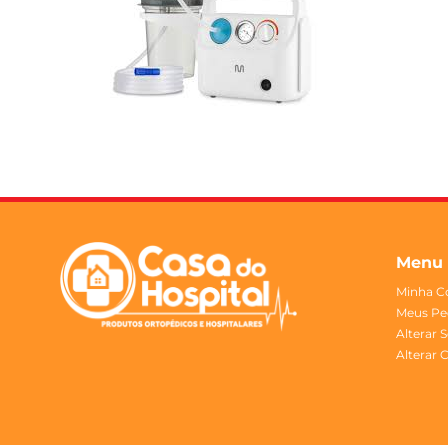
Menu
Minha C
Meus Pe
Alterar 
Alterar 