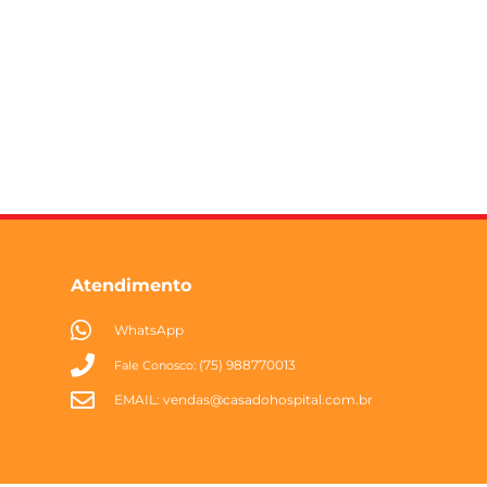
Atendimento
WhatsApp
(75) 988770013
Fale Conosco:
EMAIL:
vendas@casadohospital.com.br