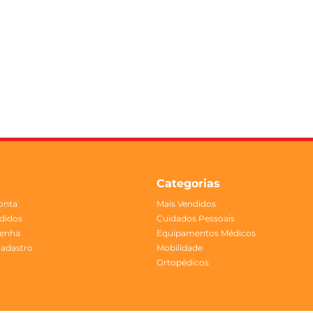
Categorias
onta
Mais Vendidos
didos
Cuidados Pessoais
Senha
Equipamentos Médicos
Cadastro
Mobilidade
Ortopédicos