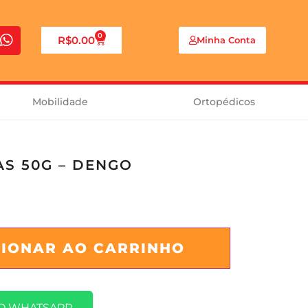
0
R$
0.00
Minha Conta
Mobilidade
Ortopédicos
S 50G – DENGO
CIONAR AO CARRINHO
O WHATSAPP