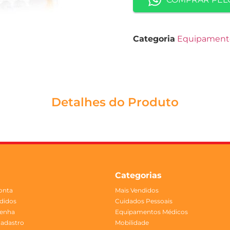
Categoria
Equipament
Detalhes do Produto
Categorias
onta
Mais Vendidos
didos
Cuidados Pessoais
Senha
Equipamentos Médicos
Cadastro
Mobilidade