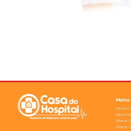
Menu
Minha C
Meus Pe
Alterar 
Alterar 