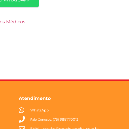
os Médicos
Atendimento
WhatsApp
(75) 988770013
Fale Conosco:
EMAIL:
vendas@casadohospital.com.br