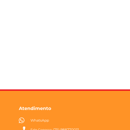
Atendimento
WhatsApp
(75) 988770013
Fale Conosco: