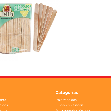
Categorias
onta
Mais Vendidos
didos
Cuidados Pessoais
Senha
Equipamentos Médicos