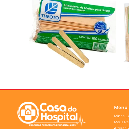
Menu
Minha C
Meus Pe
Alterar 